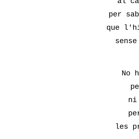
al ca
per sab
que l'h
sense
No h
pe
ni
pe
les p