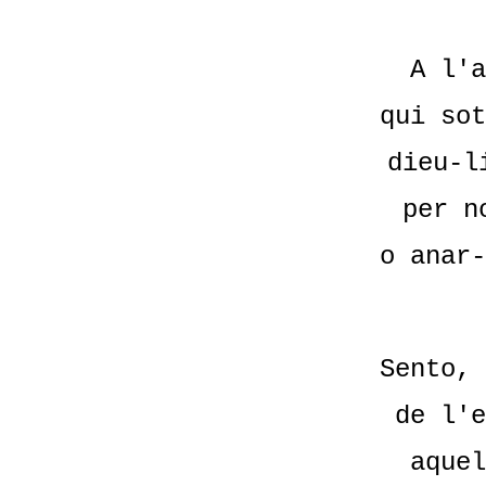
A l'a
qui sot
dieu-l
per n
o anar-
Sento, 
de l'e
aquel