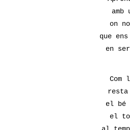
amb 
on no
que ens
en ser
Com l
resta
el bé 
el to
al temp