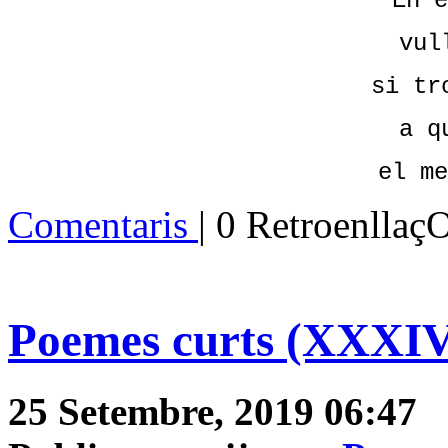
En e
vul
si tr
a q
el me
Comentaris
| 0 Retroenllaç
Poemes curts (XXXI
25 Setembre, 2019 06:47