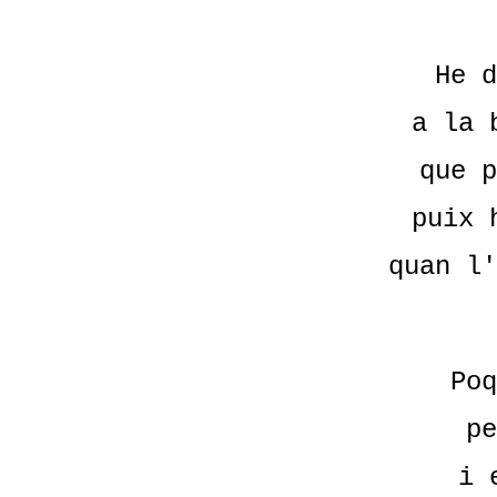
He d
a la 
que p
puix 
quan l'
Poq
pe
i 