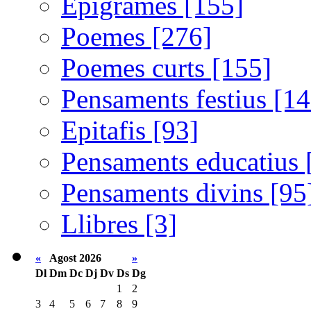
Epigrames [155]
Poemes [276]
Poemes curts [155]
Pensaments festius [14
Epitafis [93]
Pensaments educatius 
Pensaments divins [95
Llibres [3]
«
Agost 2026
»
Dl
Dm
Dc
Dj
Dv
Ds
Dg
1
2
3
4
5
6
7
8
9