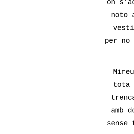
on s'a
noto 
vesti
per no 
Mireu
tota 
trenc
amb d
sense 