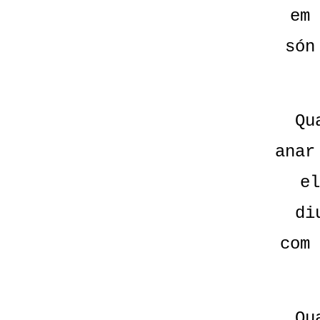
em 
són
Qu
anar
el
di
com 
Qu