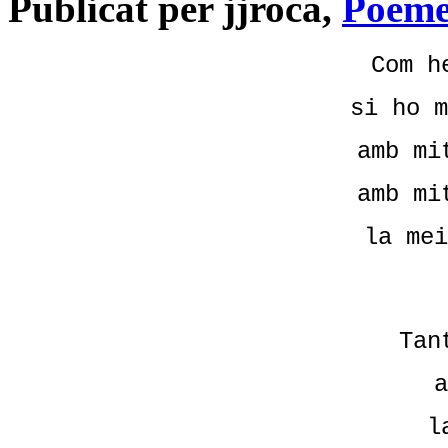
Publicat per jjroca,
Poeme
Com h
si ho m
amb mi
amb mi
la mei
Tan
a
l