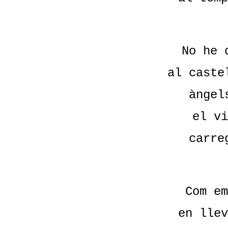
No he 
al caste
àngel
el vi
carre
Com em
en llev