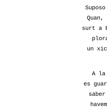
Suposo
Quan, 
surt a 
plor
un xic
A la
es guar
saber
havem