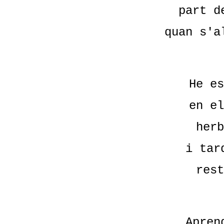
part d
quan s'a
He es
en el
herb
i tar
rest
Apren