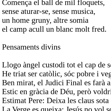
Comença el ball de mil floquets,
sense aturar-se, sense musica,
un home gruny, altre somia
el camp acull un blanc molt fred.
Pensaments divins
Llogo àngel custodi tot el cap de 
He triat ser catòlic, sóc pobre i ve
Ben mirat, el Judici Final es farà 
Estic en gràcia de Déu, però voldri
Estimat Pere: Deixa les claus sota 
La Verge
es queixa: Jesús no vol s