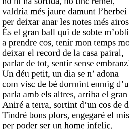
no hi ha sortida, no tinc remei,
valdria més jaure damunt l’herbei
per deixar anar les notes més airos
És el gran ball qui de sobte m’obl
a prendre cos, tenir mon temps mo
deixar el record de la casa pairal,
parlar de tot, sentir sense embranz
Un déu petit, un dia se n’ adona
com visc de bé dormint enmig d’u
parla amb els altres, arriba el gra
Aniré a terra, sortint d’un cos de 
Tindré bons plors, engegaré el mis
per poder ser un home infeliç,