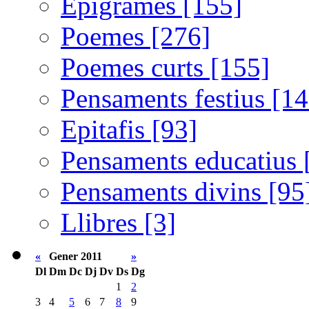
Epigrames [155]
Poemes [276]
Poemes curts [155]
Pensaments festius [14
Epitafis [93]
Pensaments educatius 
Pensaments divins [95
Llibres [3]
«
Gener 2011
»
Dl
Dm
Dc
Dj
Dv
Ds
Dg
1
2
3
4
5
6
7
8
9