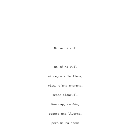
Ni sé ni vull
Ni sé ni vull
ni regno a la lluna,
visc, d’una engruna,
sense aldarull.
Mon cap, confós,
espera una lluerna,
però hi ha crema