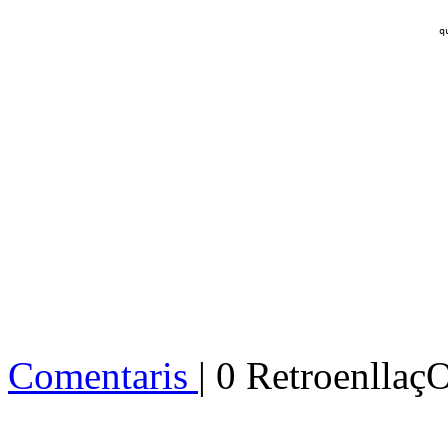
q
Comentaris
| 0 Retroenllaç