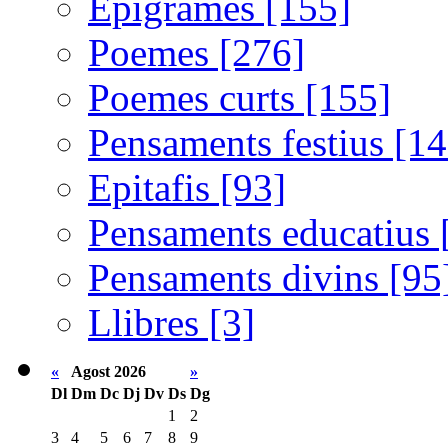
Epigrames [155]
Poemes [276]
Poemes curts [155]
Pensaments festius [14
Epitafis [93]
Pensaments educatius 
Pensaments divins [95
Llibres [3]
«
Agost 2026
»
Dl
Dm
Dc
Dj
Dv
Ds
Dg
1
2
3
4
5
6
7
8
9