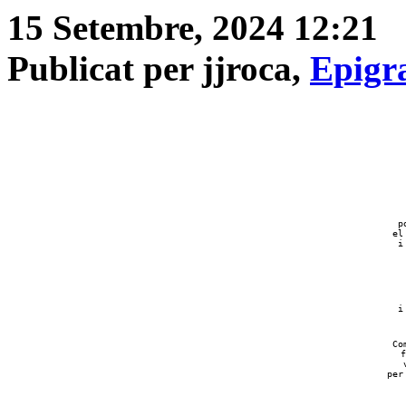
15 Setembre, 2024 12:21
Publicat per jjroca,
Epigr
p
el
i
i
Co
f
per