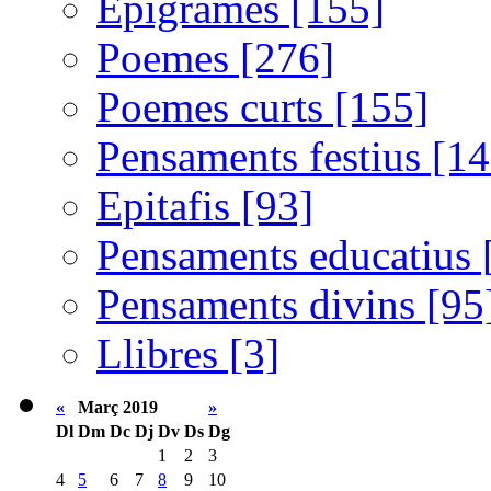
Epigrames [155]
Poemes [276]
Poemes curts [155]
Pensaments festius [14
Epitafis [93]
Pensaments educatius 
Pensaments divins [95
Llibres [3]
«
Març 2019
»
Dl
Dm
Dc
Dj
Dv
Ds
Dg
1
2
3
4
5
6
7
8
9
10