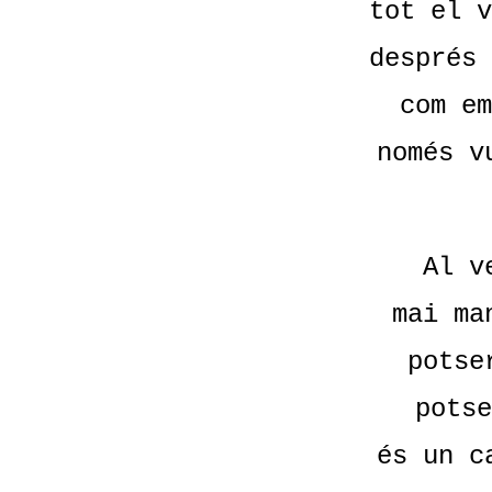
tot el v
després 
com em
només v
Al v
mai ma
potse
potse
és un c