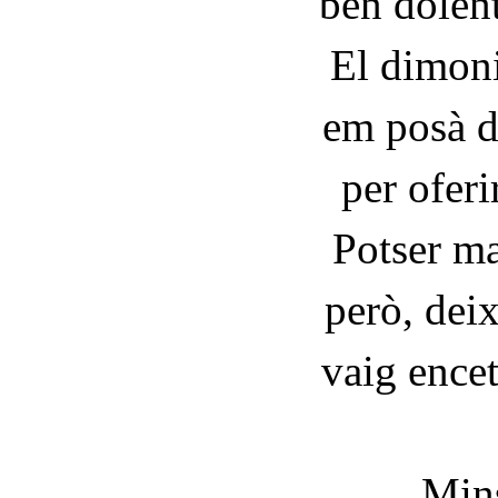
ben dolent
El dimoni
em posà d
per ofer
Potser ma
però, deix
vaig encet
Mins