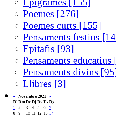
Epigrames [155]
Poemes [276]
Poemes curts [155]
Pensaments festius [14
Epitafis [93]
Pensaments educatius 
Pensaments divins [95
Llibres [3]
«
Novembre 2021
»
Dl
Dm
Dc
Dj
Dv
Ds
Dg
1
2
3
4
5
6
7
8
9
10
11
12
13
14