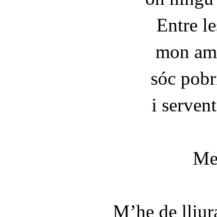
Entre le
mon amo
sóc pobr
i serven
Men
M’he de lliur