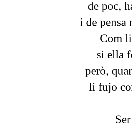
de poc, h
i de pensa
Com li 
si ella 
però, quan
li fujo c
Ser