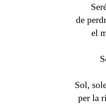
Ser
de perdr
el m
S
Sol, sole
per la 