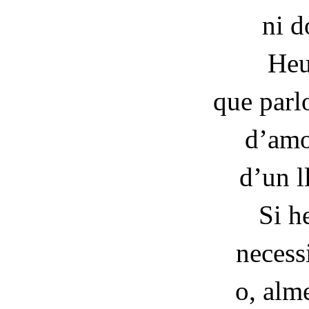
ni d
Heu
que parl
d’amo
d’un l
Si he
necess
o, alm