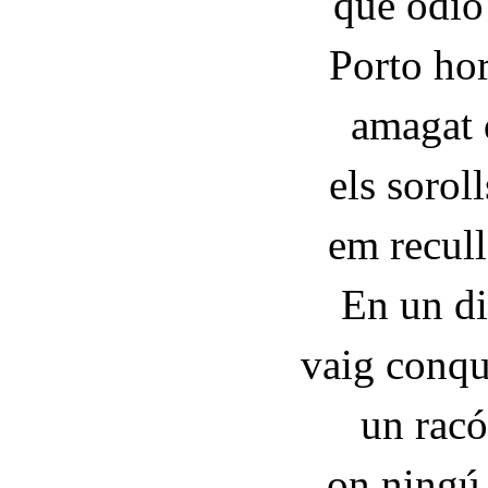
que odio
Porto ho
amagat d
els soroll
em recull
En un di
vaig conqu
un racó
on ningú