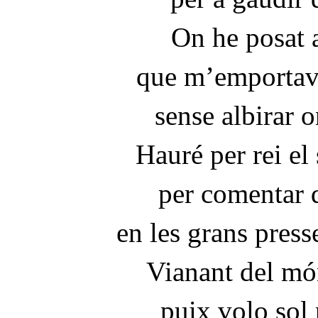
On he posat 
que m’emportave
sense albirar 
Hauré per rei el
per comentar 
en les grans pres
Vianant del mó
puix volo sol 