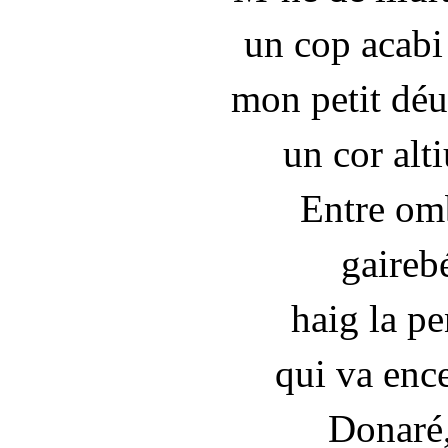
un cop acabi
mon petit déu
un cor alti
Entre omb
gairebé
haig la p
qui va enc
Donaré, 