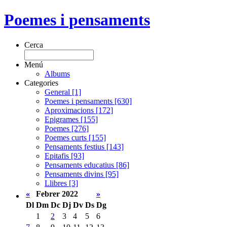
Poemes i pensaments
Cerca
Menú
Albums
Categories
General [1]
Poemes i pensaments [630]
Aproximacions [172]
Epigrames [155]
Poemes [276]
Poemes curts [155]
Pensaments festius [143]
Epitafis [93]
Pensaments educatius [86]
Pensaments divins [95]
Llibres [3]
«
Febrer 2022
»
Dl
Dm
Dc
Dj
Dv
Ds
Dg
1
2
3
4
5
6