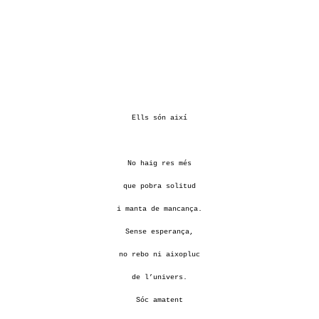
Ells són així
No haig res més
que pobra solitud
i manta de mancança.
Sense esperança,
no rebo ni aixopluc
de l’univers.
Sóc amatent