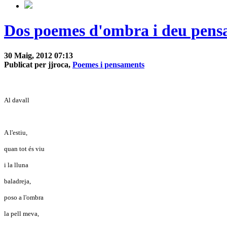
Dos poemes d'ombra i deu pens
30 Maig, 2012 07:13
Publicat per jjroca,
Poemes i pensaments
Al davall
A l'estiu,
quan tot és viu
i la lluna
baladreja,
poso a l'ombra
la pell meva,