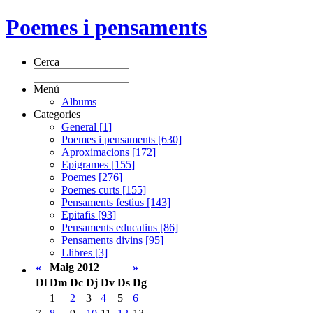
Poemes i pensaments
Cerca
Menú
Albums
Categories
General [1]
Poemes i pensaments [630]
Aproximacions [172]
Epigrames [155]
Poemes [276]
Poemes curts [155]
Pensaments festius [143]
Epitafis [93]
Pensaments educatius [86]
Pensaments divins [95]
Llibres [3]
«
Maig 2012
»
Dl
Dm
Dc
Dj
Dv
Ds
Dg
1
2
3
4
5
6