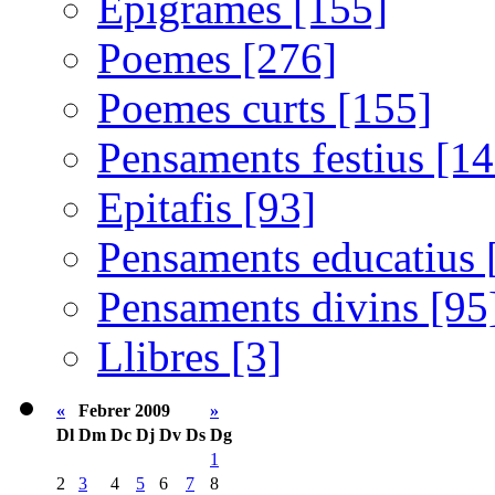
Epigrames [155]
Poemes [276]
Poemes curts [155]
Pensaments festius [14
Epitafis [93]
Pensaments educatius 
Pensaments divins [95
Llibres [3]
«
Febrer 2009
»
Dl
Dm
Dc
Dj
Dv
Ds
Dg
1
2
3
4
5
6
7
8