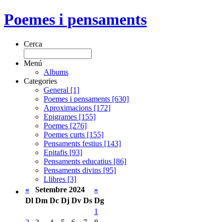
Poemes i pensaments
Cerca
Menú
Albums
Categories
General [1]
Poemes i pensaments [630]
Aproximacions [172]
Epigrames [155]
Poemes [276]
Poemes curts [155]
Pensaments festius [143]
Epitafis [93]
Pensaments educatius [86]
Pensaments divins [95]
Llibres [3]
«
Setembre 2024
»
Dl
Dm
Dc
Dj
Dv
Ds
Dg
1