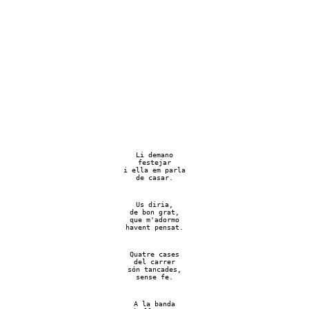
Li demano
festejar
i ella em parla
de casar.
Us diria,
de bon grat,
que m'adormo
havent pensat.
Quatre cases
del carrer
són tancades,
sense fe.
A la banda