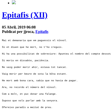
Epitafis (XII)
05 Abril, 2019 06:08
Publicat per jjroca,
Epitafis
Mai et demanaria que em paguessis el nínxol.
Si et diuen que he mort, no t'ho creguis.
Hi ha una possibilitat de sobreviure: Apunteu el nombre del compte dessot
Si moriu en dissabte, paciència.
No vaig poder morir ahir, estava tot tancat.
Vaig morir per beure de sota la bóta estant.
He mort amb bona cara, sabia que no havia de pagar.
Ara, no recordo el número del nínxol.
Com a molt, et puc donar una falange.
Suposo que vols parlar amb la senyora.
Ofereixo paradís a meitat de preu.