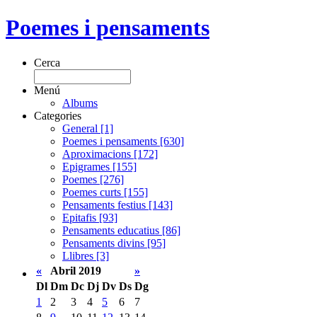
Poemes i pensaments
Cerca
Menú
Albums
Categories
General [1]
Poemes i pensaments [630]
Aproximacions [172]
Epigrames [155]
Poemes [276]
Poemes curts [155]
Pensaments festius [143]
Epitafis [93]
Pensaments educatius [86]
Pensaments divins [95]
Llibres [3]
«
Abril 2019
»
Dl
Dm
Dc
Dj
Dv
Ds
Dg
1
2
3
4
5
6
7