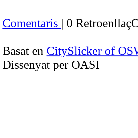
Comentaris
| 0 Retroenllaç
Basat en
CitySlicker of O
Dissenyat per OASI