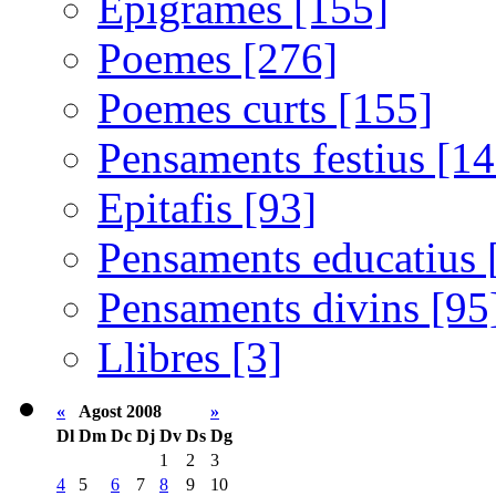
Epigrames [155]
Poemes [276]
Poemes curts [155]
Pensaments festius [14
Epitafis [93]
Pensaments educatius 
Pensaments divins [95
Llibres [3]
«
Agost 2008
»
Dl
Dm
Dc
Dj
Dv
Ds
Dg
1
2
3
4
5
6
7
8
9
10