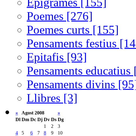
Epigrames [155]
Poemes [276]
Poemes curts [155]
Pensaments festius [14
Epitafis [93]
Pensaments educatius 
Pensaments divins [95
Llibres [3]
«
Agost 2008
»
Dl
Dm
Dc
Dj
Dv
Ds
Dg
1
2
3
4
5
6
7
8
9
10