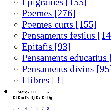
Epigrames [155]
Poemes [276]
Poemes curts [155]
Pensaments festius [14
Epitafis [93]
Pensaments educatius 
Pensaments divins [95
Llibres [3]
«
Març 2009
»
Dl
Dm
Dc
Dj
Dv
Ds
Dg
1
2
3
4
5
6
7
8