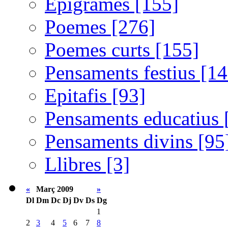
Epigrames [155]
Poemes [276]
Poemes curts [155]
Pensaments festius [14
Epitafis [93]
Pensaments educatius 
Pensaments divins [95
Llibres [3]
«
Març 2009
»
Dl
Dm
Dc
Dj
Dv
Ds
Dg
1
2
3
4
5
6
7
8