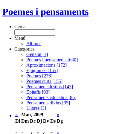
Poemes i pensaments
Cerca
Menú
Albums
Categories
General [1]
Poemes i pensaments [630]
Aproximacions [172]
Epigrames [155]
Poemes [276]
Poemes curts [155]
Pensaments festius [143]
Epitafis [93]
Pensaments educatius [86]
Pensaments divins [95]
Llibres [3]
«
Març 2009
»
Dl
Dm
Dc
Dj
Dv
Ds
Dg
1