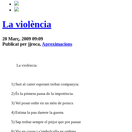
La violència
20 Març, 2009 09:09
Publicat per jjroca,
Aproximacions
La violència:
1) Surt al carrer esperant trobar companyia.
2) És la primera passa de la impotència.
3) Vol posar ordre en un món de porucs.
4) Estima la pau darrere la guerra.
5) Sap trobar sempre el pitjor que pot passar.
6) Viu en coves i s’embolcalla en ombres.