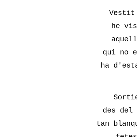
Vestit
he vis
aquell
qui no e
ha d'est
Sorti
des del 
tan blanq
fetes