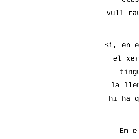
vull ra
Si, en e
el xer
ting
la lle
hi ha q
En e