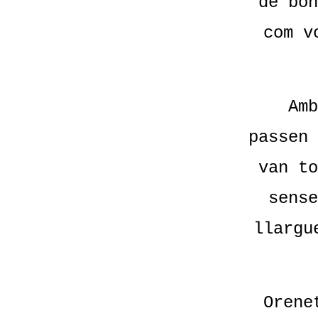
de bon
com v
Amb
passen 
van to
sense
llargu
Orene