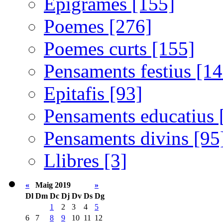
Epigrames [155]
Poemes [276]
Poemes curts [155]
Pensaments festius [14
Epitafis [93]
Pensaments educatius 
Pensaments divins [95
Llibres [3]
«
Maig 2019
»
Dl
Dm
Dc
Dj
Dv
Ds
Dg
1
2
3
4
5
6
7
8
9
10
11
12