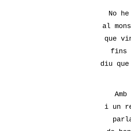
No he
al mons
que vi
fins 
diu que
Amb 
i un r
parl