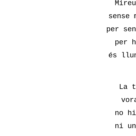
Mireu
sense 
per sen
per h
és llu
La t
vor
no hi
ni un