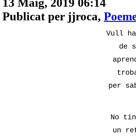
13 Maig, 2019 06:14
Publicat per jjroca,
Poeme
Vull ha
de s
apren
trob
per sa
No tin
un re