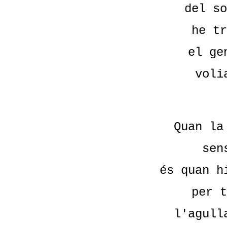
del so
he tr
el ge
voli
Quan la
sen
és quan h
per t
l'agull