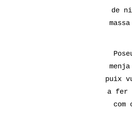
de ni
massa
Pose
menja
puix v
a fer 
com 