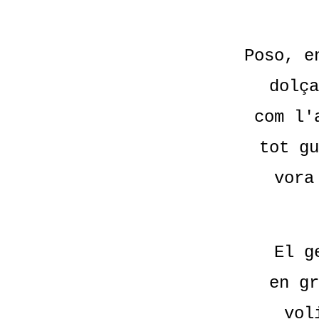
Poso, e
dolça
com l'
tot gu
vora
El g
en gr
vol