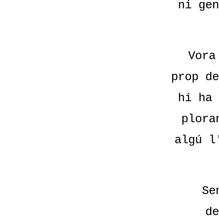
ni gen
Vora
prop de
hi ha 
plora
algú l
Se
de