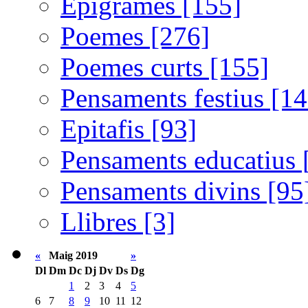
Epigrames [155]
Poemes [276]
Poemes curts [155]
Pensaments festius [14
Epitafis [93]
Pensaments educatius 
Pensaments divins [95
Llibres [3]
«
Maig 2019
»
Dl
Dm
Dc
Dj
Dv
Ds
Dg
1
2
3
4
5
6
7
8
9
10
11
12