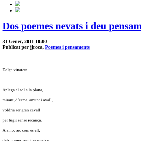
Dos poemes nevats i deu pensam
31 Gener, 2011 10:00
Publicat per jjroca,
Poemes i pensaments
Dolça vinatera
Aplega el sol a la plana,
mirant, d’esma, amunt i avall,
voldria ser gran cavall
per fugir sense recança.
Ara no, ruc com és ell,
dels homes, avui, es queixa,