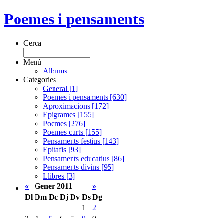
Poemes i pensaments
Cerca
Menú
Albums
Categories
General [1]
Poemes i pensaments [630]
Aproximacions [172]
Epigrames [155]
Poemes [276]
Poemes curts [155]
Pensaments festius [143]
Epitafis [93]
Pensaments educatius [86]
Pensaments divins [95]
Llibres [3]
«
Gener 2011
»
Dl
Dm
Dc
Dj
Dv
Ds
Dg
1
2