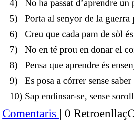
4)
No ha passat d’aprendre un p
5)
Porta al senyor de la guerra 
6)
Creu
que cada pam de sòl és 
7)
No en té prou en donar el c
8)
P
ensa que aprendre és enseny
9)
Es posa a córrer sense saber 
10)
Sap endinsar-se, sense soroll
Comentaris
| 0 Retroenllaç