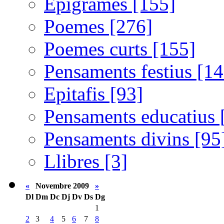
Epigrames [155]
Poemes [276]
Poemes curts [155]
Pensaments festius [14
Epitafis [93]
Pensaments educatius 
Pensaments divins [95
Llibres [3]
«
Novembre 2009
»
Dl
Dm
Dc
Dj
Dv
Ds
Dg
1
2
3
4
5
6
7
8