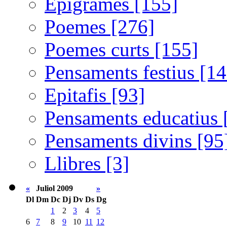
Epigrames [155]
Poemes [276]
Poemes curts [155]
Pensaments festius [14
Epitafis [93]
Pensaments educatius 
Pensaments divins [95
Llibres [3]
«
Juliol 2009
»
Dl
Dm
Dc
Dj
Dv
Ds
Dg
1
2
3
4
5
6
7
8
9
10
11
12