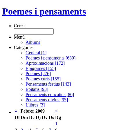
Poemes i pensaments
Cerca
Menú
Albums
Categories
General [1]
Poemes i pensaments [630]
Aproximacions [172]
Epigrames [155]
Poemes [276]
Poemes curts [155]
Pensaments festius [143]
Epitafis [93]
Pensaments educatius [86]
Pensaments divins [95]
Llibres [3]
«
Febrer 2009
»
Dl
Dm
Dc
Dj
Dv
Ds
Dg
1