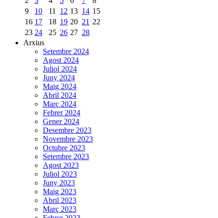
2
3
4
5
6
7
8
9
10
11
12
13
14
15
16
17
18
19
20
21
22
23
24
25
26
27
28
Arxius
Setembre 2024
Agost 2024
Juliol 2024
Juny 2024
Maig 2024
Abril 2024
Març 2024
Febrer 2024
Gener 2024
Desembre 2023
Novembre 2023
Octubre 2023
Setembre 2023
Agost 2023
Juliol 2023
Juny 2023
Maig 2023
Abril 2023
Març 2023
Febrer 2023