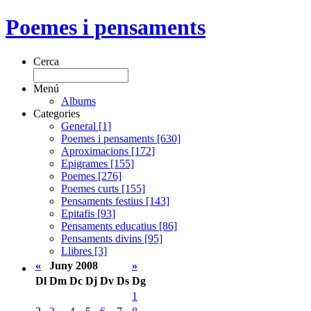
Poemes i pensaments
Cerca
Menú
Albums
Categories
General [1]
Poemes i pensaments [630]
Aproximacions [172]
Epigrames [155]
Poemes [276]
Poemes curts [155]
Pensaments festius [143]
Epitafis [93]
Pensaments educatius [86]
Pensaments divins [95]
Llibres [3]
«
Juny 2008
»
Dl
Dm
Dc
Dj
Dv
Ds
Dg
1