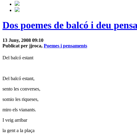
Dos poemes de balcó i deu pens
13 Juny, 2008 09:10
Publicat per jjroca,
Poemes i pensaments
Del balcó estant
Del balcó estant,
sento les converses,
somio les riqueses,
miro els vianants.
I veig arribar
la gent a la plaça