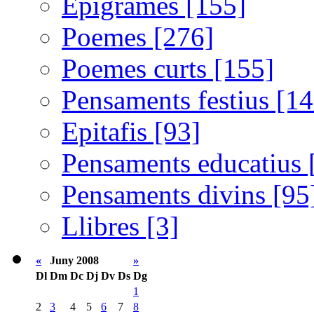
Epigrames [155]
Poemes [276]
Poemes curts [155]
Pensaments festius [14
Epitafis [93]
Pensaments educatius 
Pensaments divins [95
Llibres [3]
«
Juny 2008
»
Dl
Dm
Dc
Dj
Dv
Ds
Dg
1
2
3
4
5
6
7
8