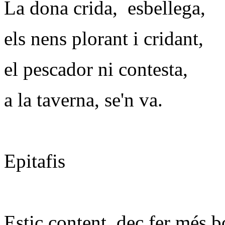
La dona crida, esbellega,
els nens plorant i cridant,
el pescador ni contesta,
a la taverna, se'n va.
Epitafis
Estic content, dec fer més b