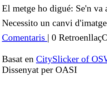
El metge ho digué: Se'n va 
Necessito un canvi d'imatge
Comentaris
| 0 Retroenllaç
Basat en
CitySlicker of O
Dissenyat per OASI