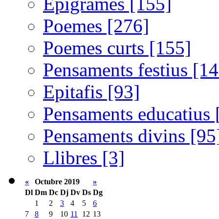
Epigrames [155]
Poemes [276]
Poemes curts [155]
Pensaments festius [14
Epitafis [93]
Pensaments educatius 
Pensaments divins [95
Llibres [3]
«
Octubre 2019
»
Dl
Dm
Dc
Dj
Dv
Ds
Dg
1
2
3
4
5
6
7
8
9
10
11
12
13