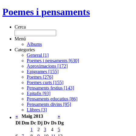
Poemes i pensaments
Cerca
Menú
Albums
Categories
General [1]
Poemes i pensaments [630]
Aproximacions [172]
Epigrames [155]
Poemes [276]
Poemes curts [155]
Pensaments festius [143]
Epitafis [93]
Pensaments educatius [86]
Pensaments divins [95]
Llibres [3]
«
Maig 2013
»
Dl
Dm
Dc
Dj
Dv
Ds
Dg
1
2
3
4
5