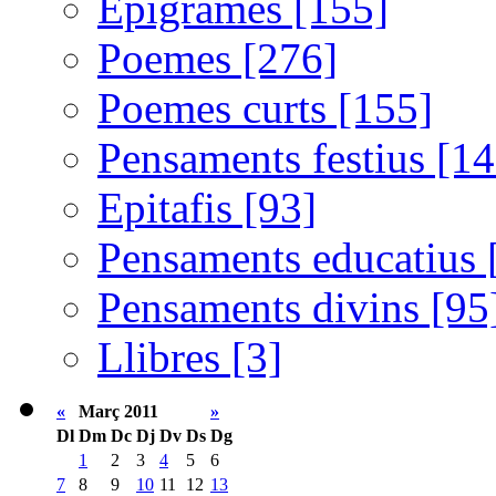
Epigrames [155]
Poemes [276]
Poemes curts [155]
Pensaments festius [14
Epitafis [93]
Pensaments educatius 
Pensaments divins [95
Llibres [3]
«
Març 2011
»
Dl
Dm
Dc
Dj
Dv
Ds
Dg
1
2
3
4
5
6
7
8
9
10
11
12
13