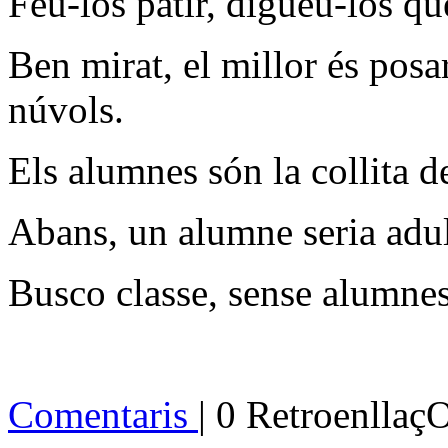
Feu-los patir, digueu-los q
Ben mirat, el millor és pos
núvols.
Els alumnes són la collita de
Abans, un alumne seria adult
Busco classe, sense alumnes
Comentaris
| 0 Retroenllaç