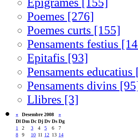
Epigrames [155]
Poemes [276]
Poemes curts [155]
Pensaments festius [14
Epitafis [93]
Pensaments educatius 
Pensaments divins [95
Llibres [3]
«
Desembre 2008
»
Dl
Dm
Dc
Dj
Dv
Ds
Dg
1
2
3
4
5
6
7
8
9
10
11
12
13
14