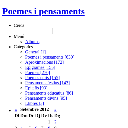
Poemes i pensaments
Cerca
Menú
Albums
Categories
General [1]
Poemes i pensaments [630]
Aproximacions [172]
Epigrames [155]
Poemes [276]
Poemes curts [155]
Pensaments festius [143]
Epitafis [93]
Pensaments educatius [86]
Pensaments divins [95]
Llibres [3]
«
Setembre 2012
»
Dl
Dm
Dc
Dj
Dv
Ds
Dg
1
2