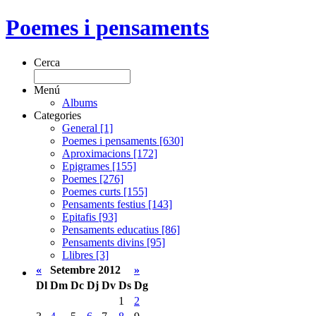
Poemes i pensaments
Cerca
Menú
Albums
Categories
General [1]
Poemes i pensaments [630]
Aproximacions [172]
Epigrames [155]
Poemes [276]
Poemes curts [155]
Pensaments festius [143]
Epitafis [93]
Pensaments educatius [86]
Pensaments divins [95]
Llibres [3]
«
Setembre 2012
»
Dl
Dm
Dc
Dj
Dv
Ds
Dg
1
2