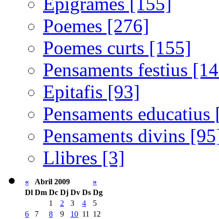
Epigrames [155]
Poemes [276]
Poemes curts [155]
Pensaments festius [14
Epitafis [93]
Pensaments educatius 
Pensaments divins [95
Llibres [3]
«
Abril 2009
»
Dl
Dm
Dc
Dj
Dv
Ds
Dg
1
2
3
4
5
6
7
8
9
10
11
12