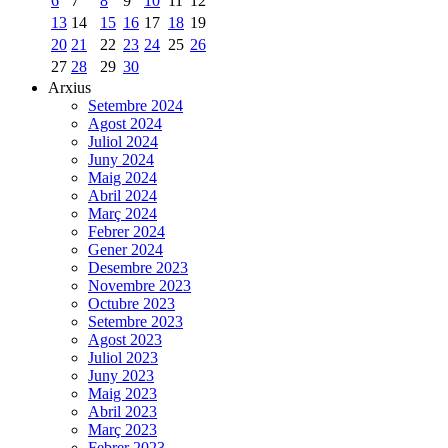
6
7
8
9
10
11
12
13
14
15
16
17
18
19
20
21
22
23
24
25
26
27
28
29
30
Arxius
Setembre 2024
Agost 2024
Juliol 2024
Juny 2024
Maig 2024
Abril 2024
Març 2024
Febrer 2024
Gener 2024
Desembre 2023
Novembre 2023
Octubre 2023
Setembre 2023
Agost 2023
Juliol 2023
Juny 2023
Maig 2023
Abril 2023
Març 2023
Febrer 2023