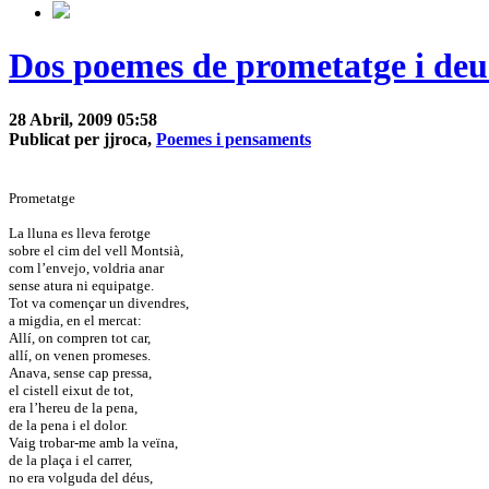
Dos poemes de prometatge i deu 
28 Abril, 2009 05:58
Publicat per jjroca,
Poemes i pensaments
Prometatge
La lluna es lleva ferotge
sobre el cim del vell Montsià,
com l’envejo, voldria anar
sense atura ni equipatge.
Tot va començar un divendres,
a migdia, en el mercat:
Allí, on compren tot car,
allí, on venen promeses.
Anava, sense cap pressa,
el cistell eixut de tot,
era l’hereu de la pena,
de la pena i el dolor.
Vaig trobar-me amb la veïna,
de la plaça i el carrer,
no era volguda del déus,