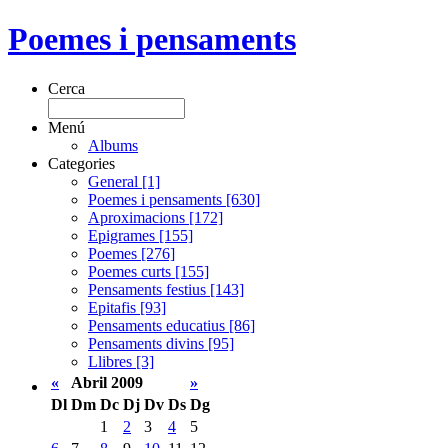
Poemes i pensaments
Cerca
Menú
Albums
Categories
General [1]
Poemes i pensaments [630]
Aproximacions [172]
Epigrames [155]
Poemes [276]
Poemes curts [155]
Pensaments festius [143]
Epitafis [93]
Pensaments educatius [86]
Pensaments divins [95]
Llibres [3]
«
Abril 2009
»
Dl
Dm
Dc
Dj
Dv
Ds
Dg
1
2
3
4
5