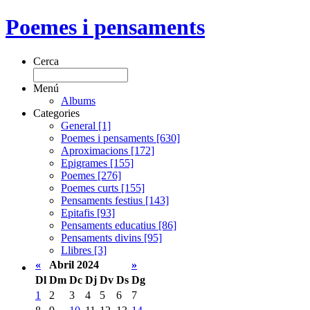
Poemes i pensaments
Cerca
Menú
Albums
Categories
General [1]
Poemes i pensaments [630]
Aproximacions [172]
Epigrames [155]
Poemes [276]
Poemes curts [155]
Pensaments festius [143]
Epitafis [93]
Pensaments educatius [86]
Pensaments divins [95]
Llibres [3]
«
Abril 2024
»
Dl
Dm
Dc
Dj
Dv
Ds
Dg
1
2
3
4
5
6
7