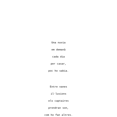
Una nuvia
em demanà
cada dia
per casar,
poc ho sabia.
Entre vanes
il·lusions
els captaires
prendran son,
com ho fan altres.