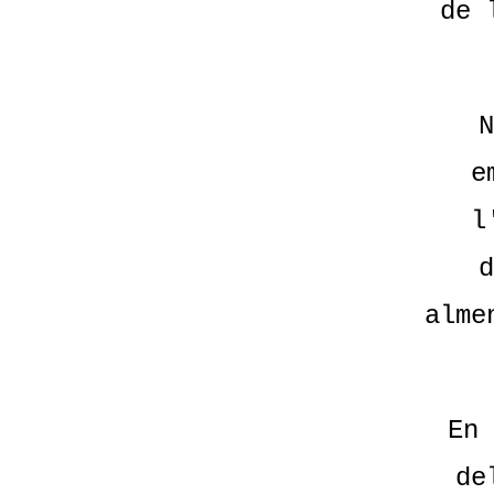
de 
N
e
l
d
alme
En 
de