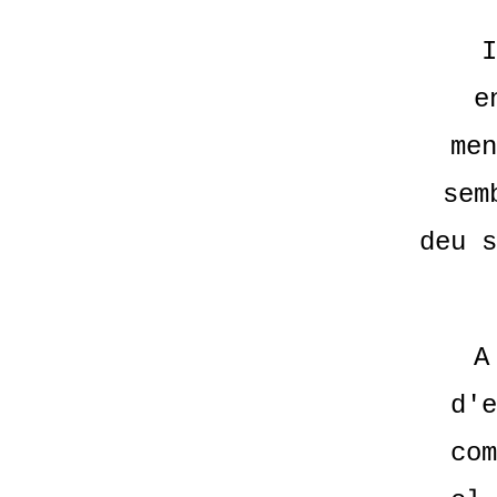
I
e
men
sem
deu s
A
d'e
com