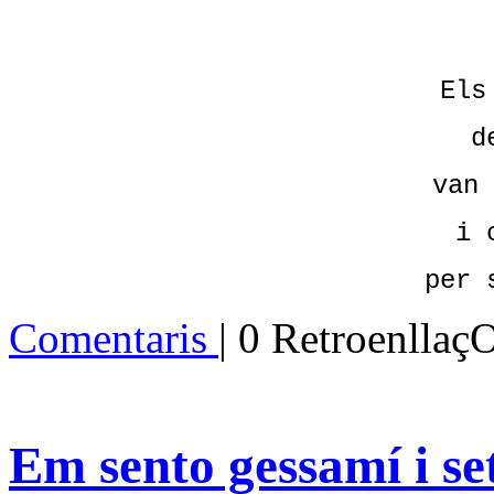
Els
d
van 
i 
per 
Comentaris
| 0 Retroenllaç
Em sento gessamí i s