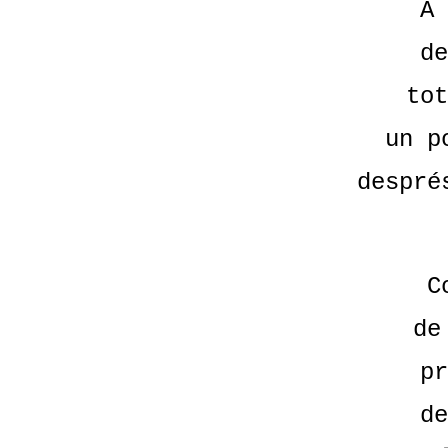
A 
de
tot
un p
despré
C
de
pr
de