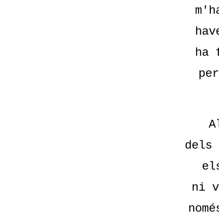
m'h
hav
ha 
per
A
dels 
el
ni v
nomé