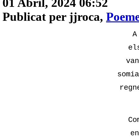
01 Abril, 2024 06:52
Publicat per jjroca,
Poeme
A
el
van
somia
regn
Co
en