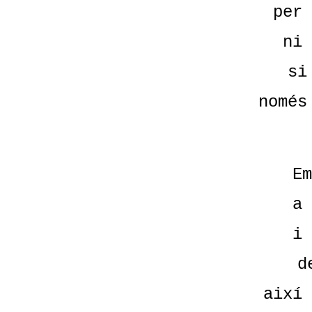
per 
ni 
si
només
Em
a 
i 
d
així 