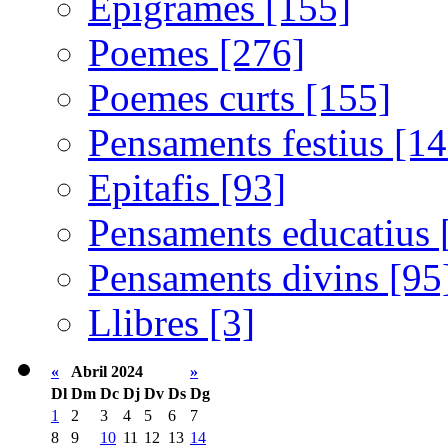
Epigrames [155]
Poemes [276]
Poemes curts [155]
Pensaments festius [14
Epitafis [93]
Pensaments educatius 
Pensaments divins [95
Llibres [3]
«
Abril 2024
»
Dl
Dm
Dc
Dj
Dv
Ds
Dg
1
2
3
4
5
6
7
8
9
10
11
12
13
14