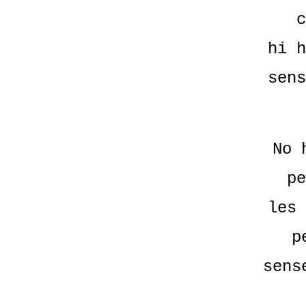
c
hi h
sens
No 
pe
les 
p
sens