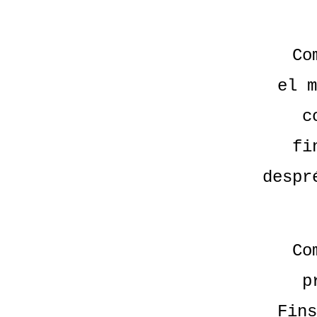
Co
el m
c
fi
despr
Co
p
Fins