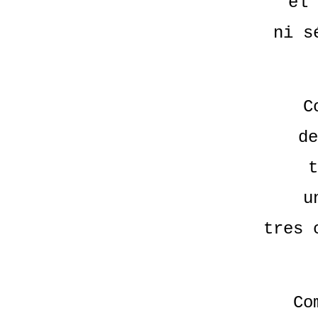
el 
ni s
C
de
t
u
tres 
Co