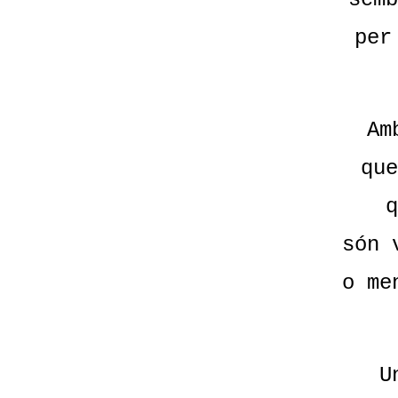
per
Am
que
q
són 
o me
U