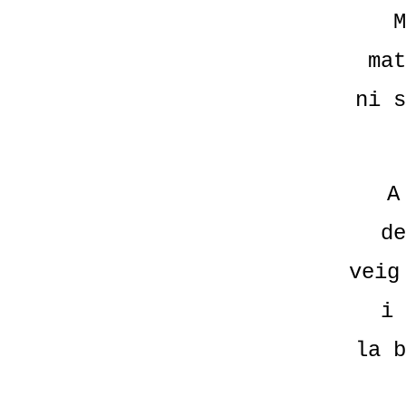
M
mat
ni s
A
de
veig
i 
la b