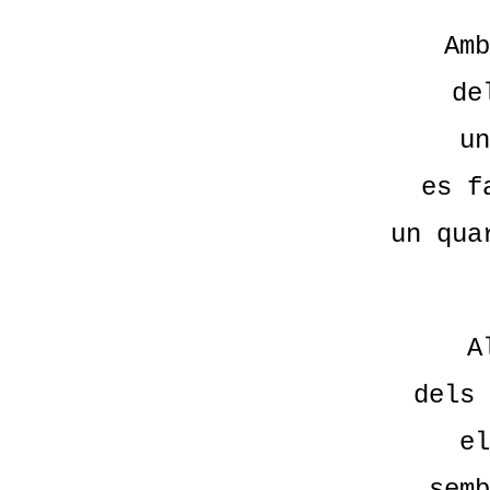
Amb
de
un
es f
un qua
A
dels 
el
semb