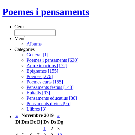
Poemes i pensaments
Cerca
Menú
Albums
Categories
General [1]
Poemes i pensaments [630]
Aproximacions [172]
Epigrames [155]
Poemes [276]
Poemes curts [155]
Pensaments festius [143]
Epitafis [93]
Pensaments educatius [86]
Pensaments divins [95]
Llibres [3]
«
Novembre 2019
»
Dl
Dm
Dc
Dj
Dv
Ds
Dg
1
2
3