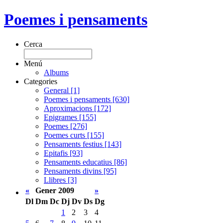
Poemes i pensaments
Cerca
Menú
Albums
Categories
General [1]
Poemes i pensaments [630]
Aproximacions [172]
Epigrames [155]
Poemes [276]
Poemes curts [155]
Pensaments festius [143]
Epitafis [93]
Pensaments educatius [86]
Pensaments divins [95]
Llibres [3]
«
Gener 2009
»
Dl
Dm
Dc
Dj
Dv
Ds
Dg
1
2
3
4