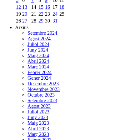
5
6
7
8
9
10
11
12
13
14
15
16
17
18
19
20
21
22
23
24
25
26
27
28
29
30
31
Arxius
Setembre 2024
Agost 2024
Juliol 2024
Juny 2024
Maig 2024
Abril 2024
Març 2024
Febrer 2024
Gener 2024
Desembre 2023
Novembre 2023
Octubre 2023
Setembre 2023
Agost 2023
Juliol 2023
Juny 2023
Maig 2023
Abril 2023
Març 2023
Febrer 2023