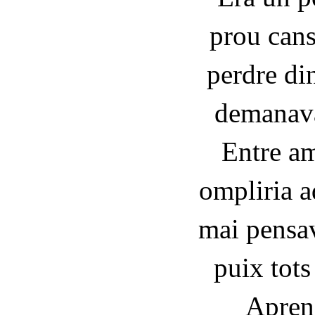
prou cans
perdre din
demanava
Entre am
ompliria a
mai pensav
puix tots
Aprend