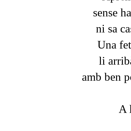
sense ha
ni sa ca
Una fe
li arri
amb ben po
A 