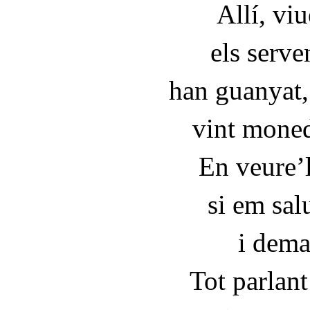
Allí, vi
els serve
han guanyat,
vint moned
En veure’l
si em sa
i dema
Tot parlan