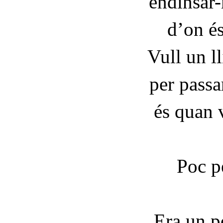
endinsar-
d’on és 
Vull un l
per passa
és quan 
Poc p
Era un p