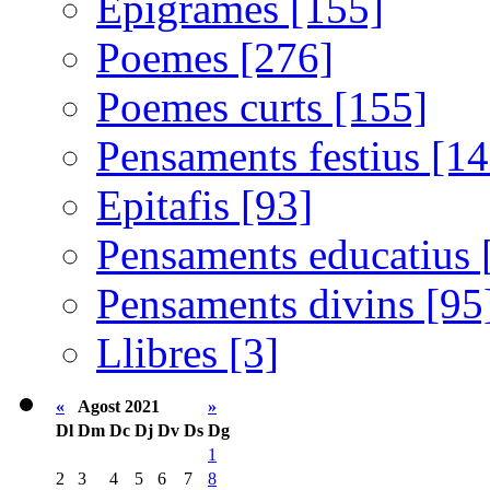
Epigrames [155]
Poemes [276]
Poemes curts [155]
Pensaments festius [14
Epitafis [93]
Pensaments educatius 
Pensaments divins [95
Llibres [3]
«
Agost 2021
»
Dl
Dm
Dc
Dj
Dv
Ds
Dg
1
2
3
4
5
6
7
8