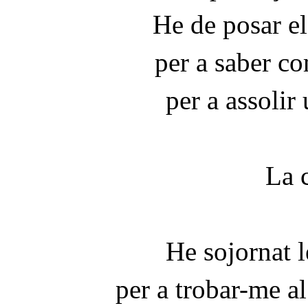
He de posar e
per a saber c
per a assolir
La 
He sojornat l
per a trobar-me al