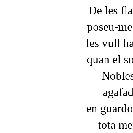
De les fla
poseu-me’
les vull h
quan el s
Nobles
agafad
en guardo
tota me