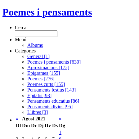
Poemes i pensaments
Cerca
Menú
Albums
Categories
General [1]
Poemes i pensaments [630]
Aproximacions [172]
Epigrames [155]
Poemes [276]
Poemes curts [155]
Pensaments festius [143]
Epitafis [93]
Pensaments educatius [86]
Pensaments divins [95]
Llibres [3]
«
Agost 2021
»
Dl
Dm
Dc
Dj
Dv
Ds
Dg
1