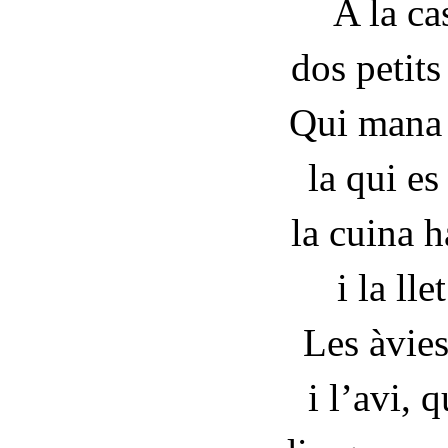
A la ca
dos petits
Qui mana 
la qui es
la cuina h
i la lle
Les àvies
i l’avi, q