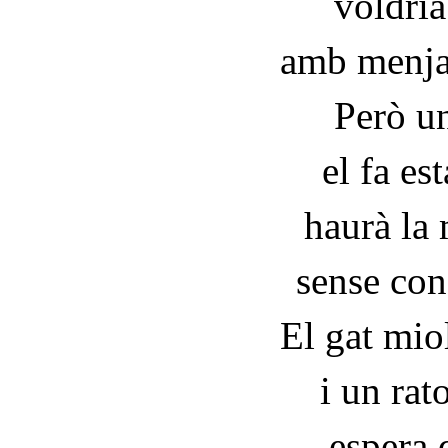
voldria
amb menjar
Però u
el fa est
haurà la
sense con
El gat miol
i un rato
espera 