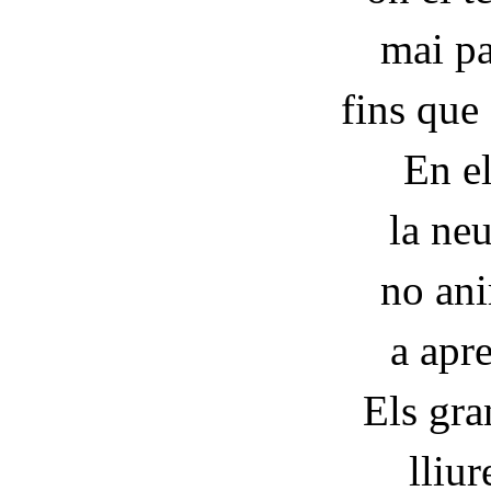
mai pa
fins que 
En el
la neu
no ani
a apr
Els gra
lliur