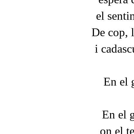
el senti
De cop, l
i cadasc
En el 
En el 
on el t