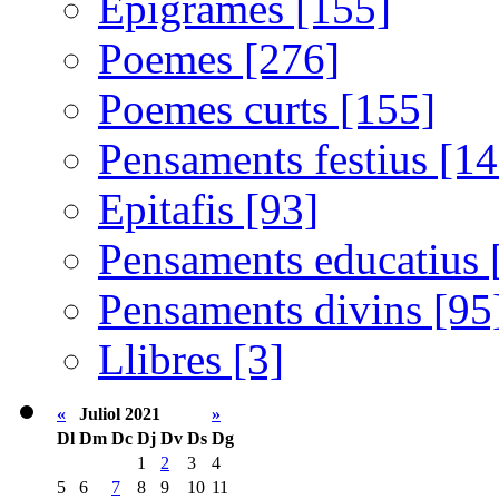
Epigrames [155]
Poemes [276]
Poemes curts [155]
Pensaments festius [14
Epitafis [93]
Pensaments educatius 
Pensaments divins [95
Llibres [3]
«
Juliol 2021
»
Dl
Dm
Dc
Dj
Dv
Ds
Dg
1
2
3
4
5
6
7
8
9
10
11