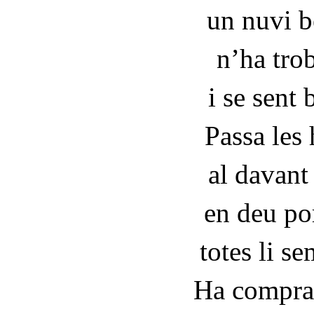
un nuvi 
n’ha trob
i se sent 
Passa les
al davant 
en deu po
totes li s
Ha comprat