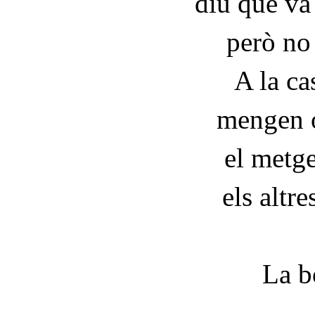
diu que va 
però no 
A la ca
mengen o
el metge
els altre
La b