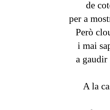
de cot
per a most
Però clo
i mai sa
a gaudir
A la ca