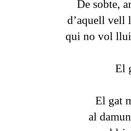
De sobte, ar
d’aquell vell
qui no vol llu
El 
El gat m
al damunt