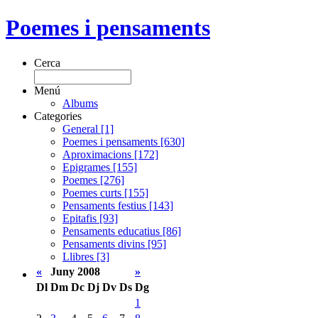
Poemes i pensaments
Cerca
Menú
Albums
Categories
General [1]
Poemes i pensaments [630]
Aproximacions [172]
Epigrames [155]
Poemes [276]
Poemes curts [155]
Pensaments festius [143]
Epitafis [93]
Pensaments educatius [86]
Pensaments divins [95]
Llibres [3]
«
Juny 2008
»
Dl
Dm
Dc
Dj
Dv
Ds
Dg
1