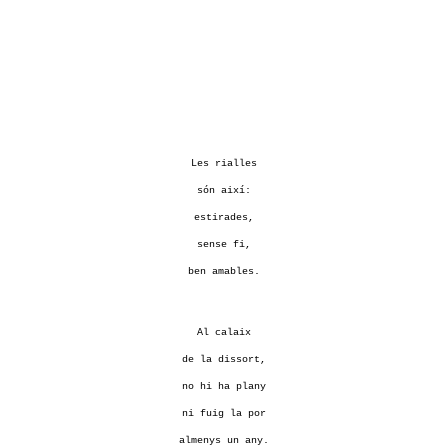
Les rialles
són així:
estirades,
sense fi,
ben amables.
Al calaix
de la dissort,
no hi ha plany
ni fuig la por
almenys un any.