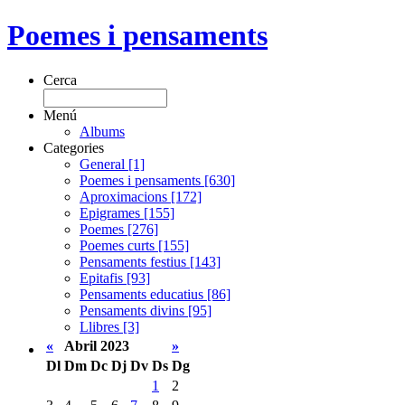
Poemes i pensaments
Cerca
Menú
Albums
Categories
General [1]
Poemes i pensaments [630]
Aproximacions [172]
Epigrames [155]
Poemes [276]
Poemes curts [155]
Pensaments festius [143]
Epitafis [93]
Pensaments educatius [86]
Pensaments divins [95]
Llibres [3]
«
Abril 2023
»
Dl
Dm
Dc
Dj
Dv
Ds
Dg
1
2