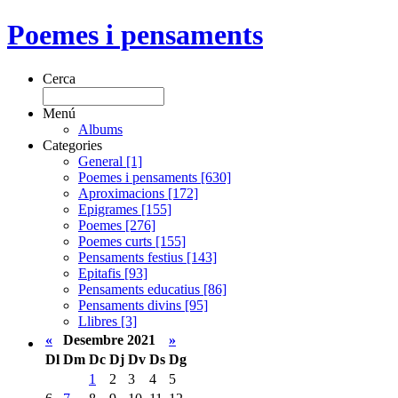
Poemes i pensaments
Cerca
Menú
Albums
Categories
General [1]
Poemes i pensaments [630]
Aproximacions [172]
Epigrames [155]
Poemes [276]
Poemes curts [155]
Pensaments festius [143]
Epitafis [93]
Pensaments educatius [86]
Pensaments divins [95]
Llibres [3]
«
Desembre 2021
»
Dl
Dm
Dc
Dj
Dv
Ds
Dg
1
2
3
4
5