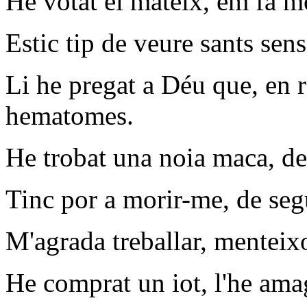
He votat el mateix, em fa mo
Estic tip de veure sants sens
Li he pregat a Déu que, en r
hematomes.
He trobat una noia maca, d
Tinc por a morir-me, de seg
M'agrada treballar, menteix
He comprat un iot, l'he amag