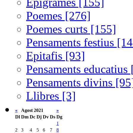
Epigrames [155]
Poemes [276]
Poemes curts [155]
Pensaments festius [14
Epitafis [93]
Pensaments educatius 
Pensaments divins [95
Llibres [3]
«
Agost 2021
»
Dl
Dm
Dc
Dj
Dv
Ds
Dg
1
2
3
4
5
6
7
8