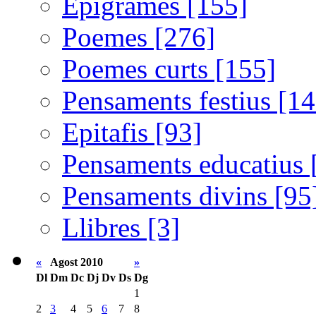
Epigrames [155]
Poemes [276]
Poemes curts [155]
Pensaments festius [14
Epitafis [93]
Pensaments educatius 
Pensaments divins [95
Llibres [3]
«
Agost 2010
»
Dl
Dm
Dc
Dj
Dv
Ds
Dg
1
2
3
4
5
6
7
8