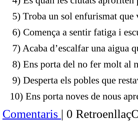
4) És quan les ciutats aprofiten
5) Troba un sol enfurismat que 
6) Comença a sentir fatiga i escu
7) Acaba d’escalfar una aigua qu
8) Ens porta del no fer molt al 
9) Desperta els pobles que rest
10) Ens porta noves de nous apr
Comentaris
| 0 Retroenllaç