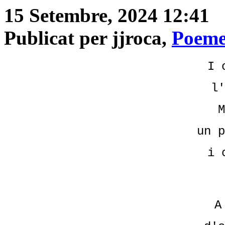
15 Setembre, 2024 12:41
Publicat per jjroca,
Poeme
I 
l'
M
un p
i 
A