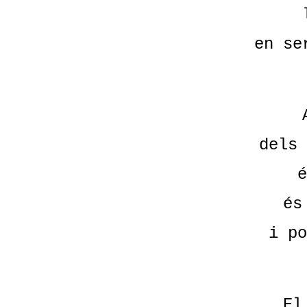
en se
dels 
é
és
i po
El