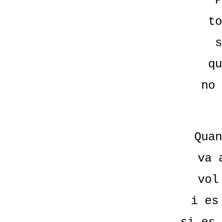
P
to
s
qu
no 
Quan
va 
vol
i es