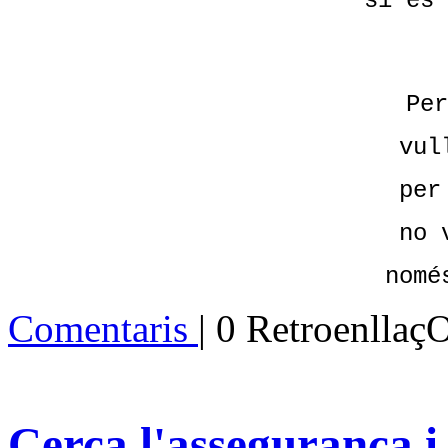
si es 
Per
vul
per
no 
nomé
Comentaris
| 0 Retroenllaç
Cerca l'assegurança i