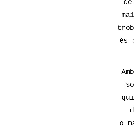
de
mai
trob
és 
Amb
so
qui
d
o m