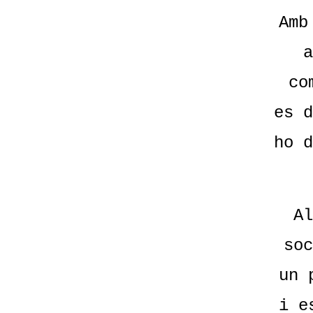
Amb
a
co
es d
ho d
Al
soc
un 
i e