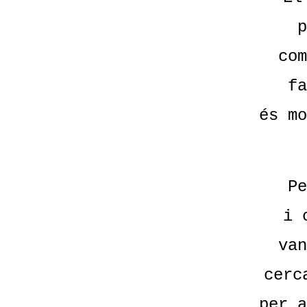
p
com
fa
és mo
Pe
i 
van
cerc
per a