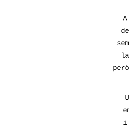
A
de
sem
la
però
U
e
i