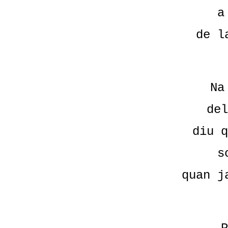
a
de l
Na
del
diu q
s
quan j