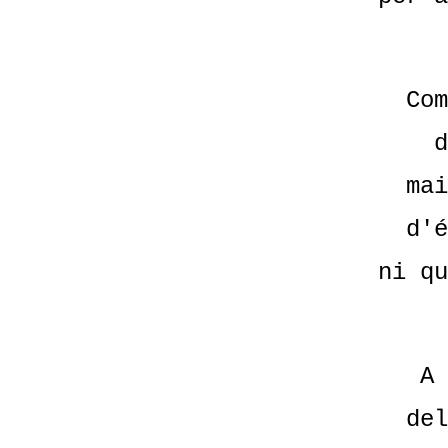
Com
d
mai
d'é
ni qu
A 
del