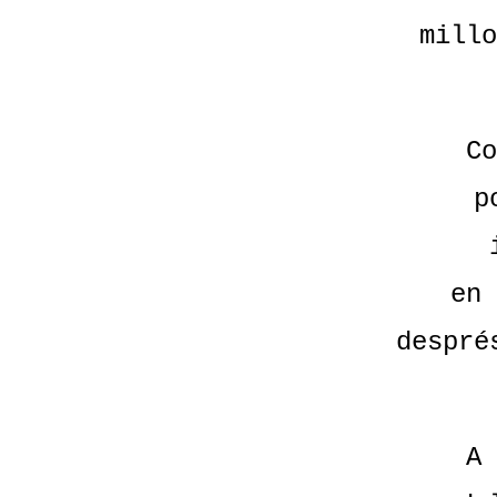
millo
Co
p
en 
despré
A 