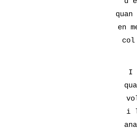
d'e
quan 
en m
col
I 
qua
vo
i 
ana