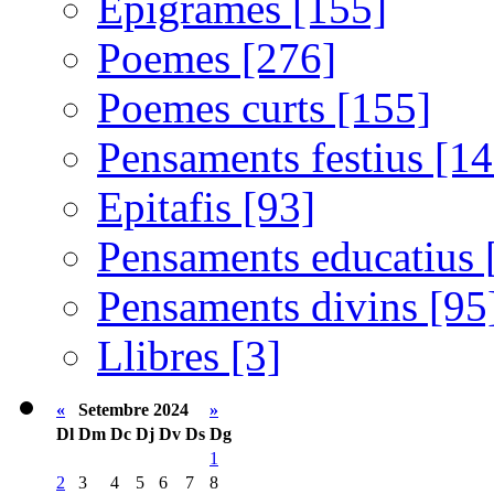
Epigrames [155]
Poemes [276]
Poemes curts [155]
Pensaments festius [14
Epitafis [93]
Pensaments educatius 
Pensaments divins [95
Llibres [3]
«
Setembre 2024
»
Dl
Dm
Dc
Dj
Dv
Ds
Dg
1
2
3
4
5
6
7
8