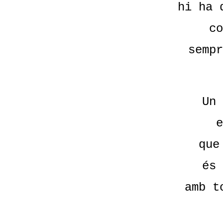
hi ha 
co
sempr
Un 
e
que
és 
amb t