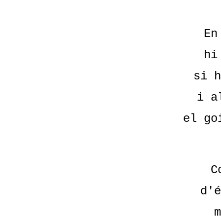
En
hi
si h
i a
el go
C
d'é
m