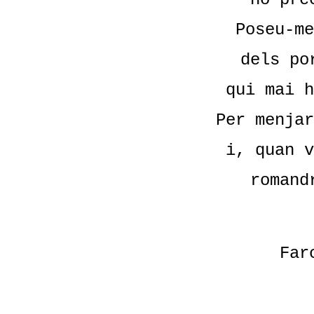
Poseu-me
dels po
qui mai h
Per menjar
i, quan v
romand
Far