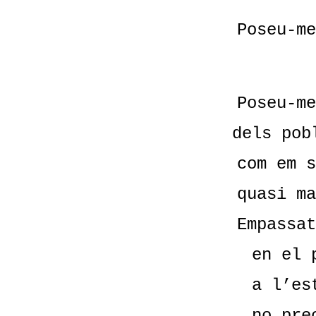
Poseu-me
Poseu-me
dels pob
com em s
quasi ma
Empassat
en el 
a l’es
no pre