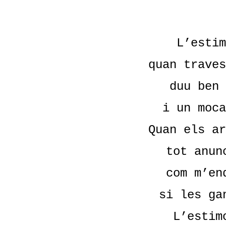
L’estim
quan traves
duu ben 
i un moca
Quan els ar
tot anun
com m’en
si les ga
L’estim