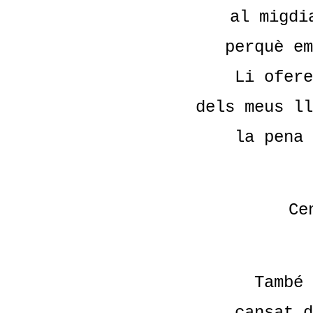
al migdi
perquè em
Li ofere
dels meus ll
la pena 
Ce
També 
cansat d