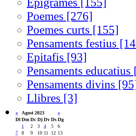
Epigrames [155]
Poemes [276]
Poemes curts [155]
Pensaments festius [14
Epitafis [93]
Pensaments educatius 
Pensaments divins [95
Llibres [3]
«
Agost 2023
»
Dl
Dm
Dc
Dj
Dv
Ds
Dg
1
2
3
4
5
6
7
8
9
10
11
12
13