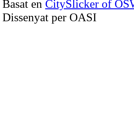
Basat en
CitySlicker of O
Dissenyat per OASI