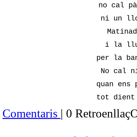
no cal pà
ni un ll
Matinad
i la ll
per la ba
No cal n
quan ens 
tot dient
Comentaris
| 0 Retroenllaç