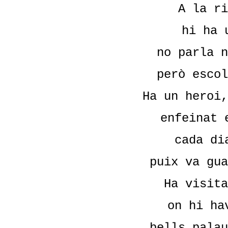
A la ri
hi ha 
no parla n
però escol
Ha un heroi,
enfeinat 
cada di
puix va gua
Ha visita
on hi ha
bells palau