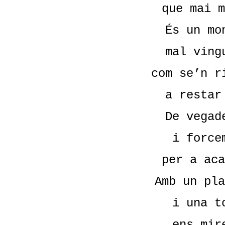
que mai m
És un mo
mal ving
com se’n r
a restar
De vegad
i force
per a aca
Amb un pla
i una t
ens mir