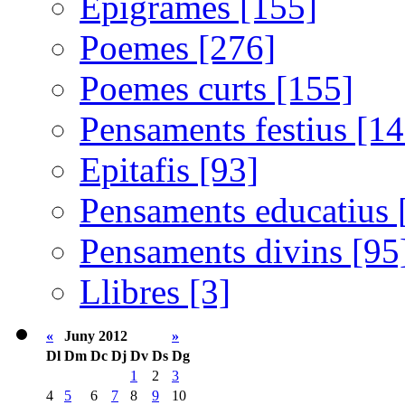
Epigrames [155]
Poemes [276]
Poemes curts [155]
Pensaments festius [14
Epitafis [93]
Pensaments educatius 
Pensaments divins [95
Llibres [3]
«
Juny 2012
»
Dl
Dm
Dc
Dj
Dv
Ds
Dg
1
2
3
4
5
6
7
8
9
10