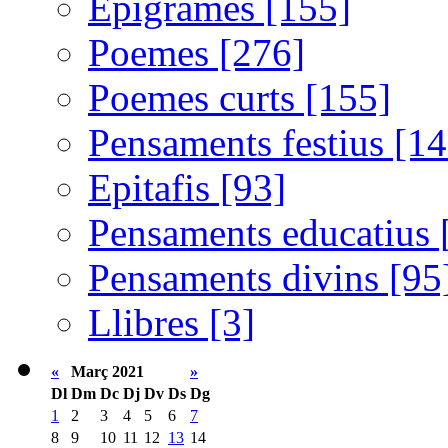
Epigrames [155]
Poemes [276]
Poemes curts [155]
Pensaments festius [14
Epitafis [93]
Pensaments educatius 
Pensaments divins [95
Llibres [3]
«
Març 2021
»
Dl
Dm
Dc
Dj
Dv
Ds
Dg
1
2
3
4
5
6
7
8
9
10
11
12
13
14