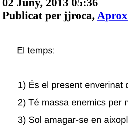
02 Juny, 2013 05:36
Publicat per jjroca,
Aprox
El temps:
1) És el present enverinat 
2) Té massa enemics per ma
3) Sol amagar-se en aixopl