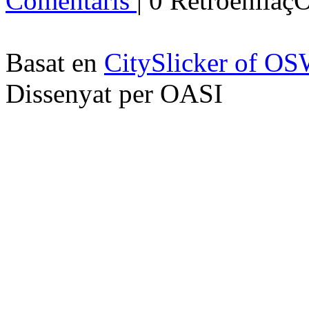
Comentaris
| 0 Retroenllaç
Basat en
CitySlicker of O
Dissenyat per OASI