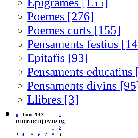
Epigrames [155]
Poemes [276]
Poemes curts [155]
Pensaments festius [14
Epitafis [93]
Pensaments educatius 
Pensaments divins [95
Llibres [3]
«
Juny 2013
»
Dl
Dm
Dc
Dj
Dv
Ds
Dg
1
2
3
4
5
6
7
8
9