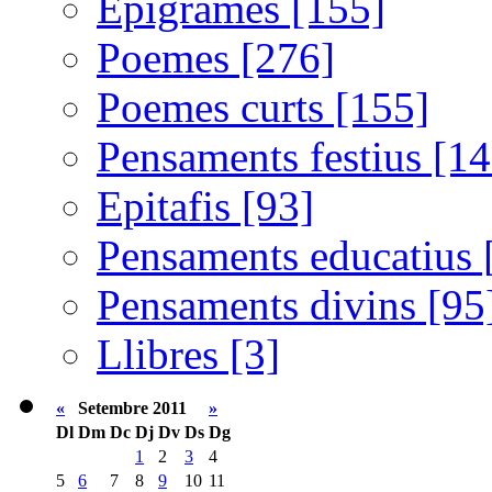
Epigrames [155]
Poemes [276]
Poemes curts [155]
Pensaments festius [14
Epitafis [93]
Pensaments educatius 
Pensaments divins [95
Llibres [3]
«
Setembre 2011
»
Dl
Dm
Dc
Dj
Dv
Ds
Dg
1
2
3
4
5
6
7
8
9
10
11